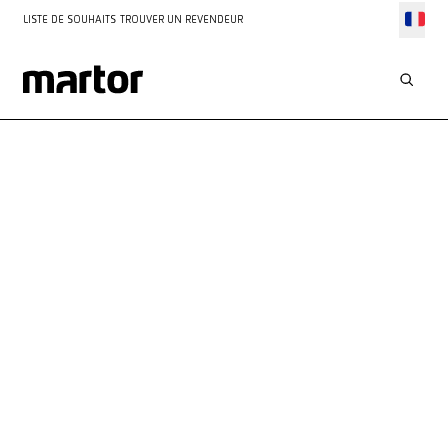
LISTE DE SOUHAITS
TROUVER UN REVENDEUR
VOTRE
CONTACT
AVEC
NOUS
Nous sommes toujours à ta disposition pour te conseiller et
t'aider. Tu peux nous joindre par téléphone ou remplir notre
formulaire de contact. Nous nous réjouissons de ta demande !
Service personnalisé
Réponse rapide dans les 48 heures
Toutes les informations à portée de main